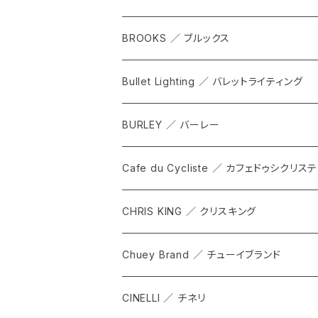
WPT TOTE
BROOKS ／ ブルックス
CITADEL
ALL
Bullet Lighting ／ バレットライティング
WPRT
サドル
BURLEY ／ バーレー
DEX
カンビウム
Cafe du Cycliste ／ カフェドゥシクリステ
GRIP SLING
メンテナンス
ALL
CHRIS KING ／ クリスキング
SHADOW
TOPS
Chuey Brand ／ チューイブランド
KOMPAK
BOTTOMS
CINELLI ／ チネリ