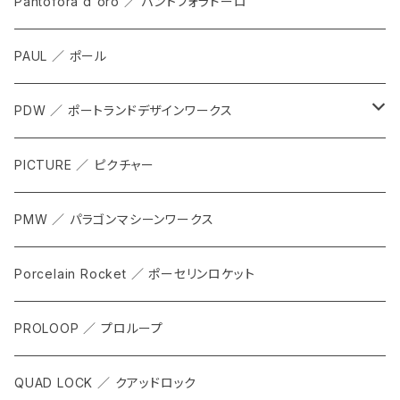
ALL
Pantofora d'oro ／ パントフォラドーロ
SHOES
PAUL ／ ポール
APPAREL
PDW ／ ポートランドデザインワークス
ACCESSORIES
ALL
PICTURE ／ ピクチャー
CARRIER & RACKS
PMW ／ パラゴンマシーンワークス
COCKPIT
Porcelain Rocket ／ ポーセリンロケット
TOOL
PROLOOP ／ プロループ
QUAD LOCK ／ クアッドロック