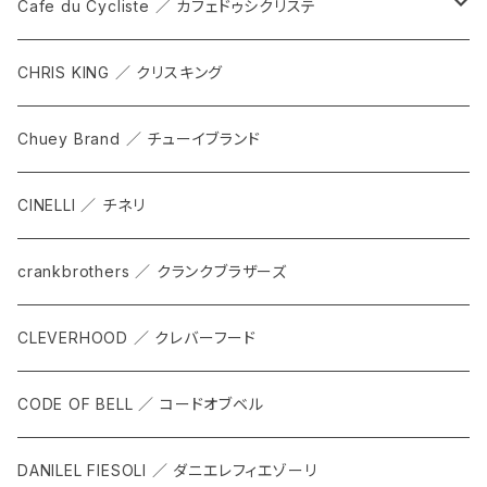
DEX
カンビウム
Cafe du Cycliste ／ カフェドゥシクリステ
GRIP SLING
メンテナンス
ALL
CHRIS KING ／ クリスキング
SHADOW
TOPS
Chuey Brand ／ チューイブランド
KOMPAK
BOTTOMS
CINELLI ／ チネリ
TKS
ACCESORRIES
crankbrothers ／ クランクブラザーズ
SACOCHE
RIDE ACCESORRIES
CLEVERHOOD ／ クレバーフード
ACCESSORY
CODE OF BELL ／ コードオブベル
DANILEL FIESOLI ／ ダニエレフィエゾーリ