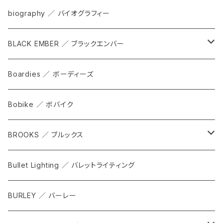
bag
biography ／ バイオグラフィー
cap
BLACK EMBER ／ ブラックエンバー
grove
ALL
Boardies ／ ボーディーズ
FORGE
Bobike ／ ボバイク
WPT TOTE
BROOKS ／ ブルックス
CITADEL
ALL
Bullet Lighting ／ バレットライティング
WPRT
サドル
BURLEY ／ バーレー