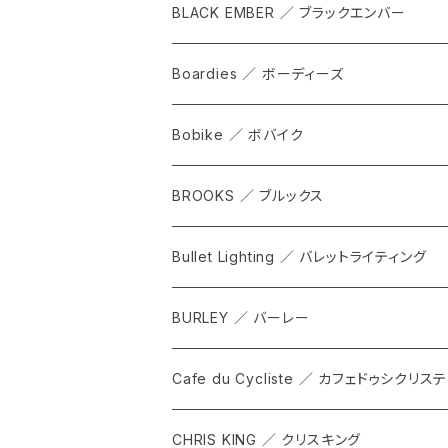
cap
BLACK EMBER ／ ブラックエンバー
grove
ALL
Boardies ／ ボーディーズ
FORGE
Bobike ／ ボバイク
WPT TOTE
BROOKS ／ ブルックス
CITADEL
ALL
Bullet Lighting ／ バレットライティング
WPRT
サドル
BURLEY ／ バーレー
DEX
カンビウム
Cafe du Cycliste ／ カフェドゥシクリステ
GRIP SLING
メンテナンス
ALL
CHRIS KING ／ クリスキング