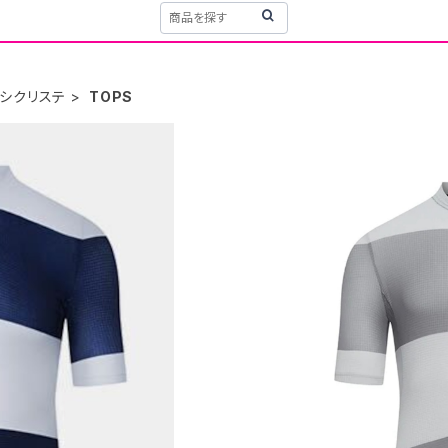
ドゥシクリステ
TOPS
ャージ （ Angeline ）
Cafe du Cyclist
0