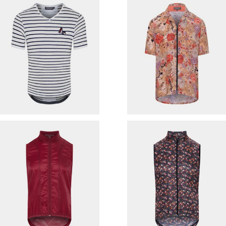
cafe du cycliste グラベルジ
Cafe du Cycliste グラベル
ャージ （ Pauline ）
ャージ （ LAURELINE / ROM
¥10,780
¥17,710
NTIC DRAGON ）
30%OFF
30%OFF
cafe du cycliste サイクリン
cafe du cycliste サイクリ
グベスト（ PETRA / Grenat ）
グベスト（ PETRA / Anemo
¥16,170
¥16,170
e ）
30%OFF
30%OFF