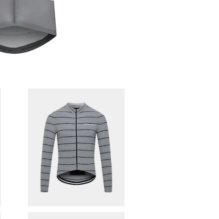
n
Cafe du cycliste サイクルジ
F
ャージLS ( Melanie / Grey D
¥22,715
ouble Strip )
30%OFF