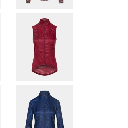
cafe du cycliste （ Wome
ト
n'sモデル ） サイクリングベスト
¥16,170
（ PETRA / GRENAT ）
30%OFF
cafe du cycliste （ Wome
ケ
n'sモデル ） サイクリングジャケ
¥20,790
ット（ PETRA / P.BLUE ）