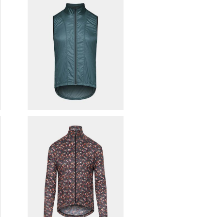
ジ
cafe du cycliste サイクリン
A
グベスト（ PETRA / Mountain
¥16,170
Green ）
30%OFF
ン
cafe du cycliste サイクリン
n
グジャケット（ PETRA / Anem
¥20,790
one ）
30%OFF