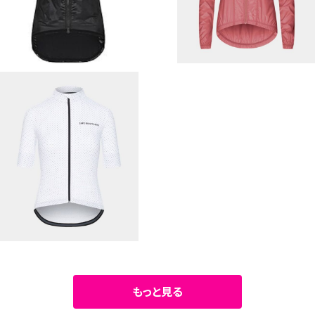
30%OFF
30%OFF
SOLD OUT
cafe du cycliste （ Women
sモデル ） サイクルジャージ （ F
¥17,710
LEURETTE / White ）
30%OFF
もっと見る