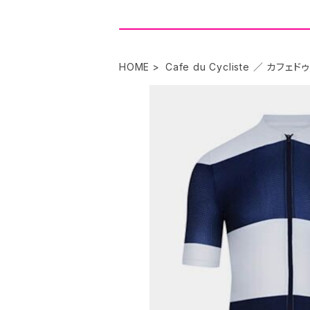
HOME
Cafe du Cycliste ／ カフェ
Cafe du Cycliste サイクルジ
¥21,56
30%OFF