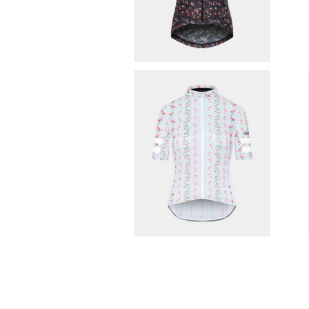
30%OFF
cafe du cycliste ( Wome
n'sモデル ) サイクルジャージ （
¥18,480
FLORIANE / SAKURA ）
30%OFF