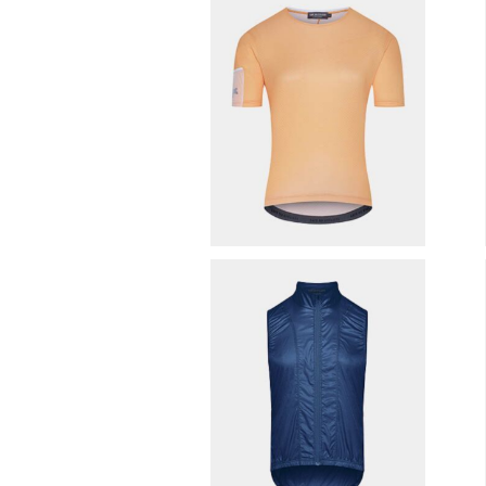
Cafe du Cycliste ( Wome
n'sモデル ) グラベルジャージ （
¥10,780
Celia ）
30%OFF
cafe du cycliste サイクリン
グベスト（ PETRA / Peacock
¥16,170
Blue ）
30%OFF