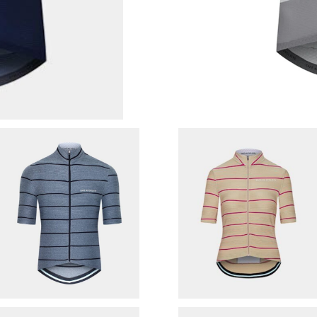
Cafe du cycliste サイクルジ
Cafe du Cycliste （ Wome
ャージ （ Francine / Grey Do
sモデル ） サイクルジャージ （ 
¥20,790
¥20,790
uble Strip ）
rancine / ivory. ）
30%OFF
30%OFF