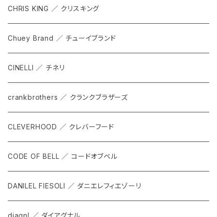
GRIP SLING
メンテナンス
ALL
CHRIS KING ／ クリスキング
SHADOW
TOPS
Chuey Brand ／ チューイブランド
KOMPAK
BOTTOMS
CINELLI ／ チネリ
TKS
ACCESORRIES
crankbrothers ／ クランクブラザーズ
SACOCHE
RIDE ACCESORRIES
CLEVERHOOD ／ クレバーフード
ACCESSORY
CODE OF BELL ／ コードオブベル
DANILEL FIESOLI ／ ダニエレフィエゾーリ
diagnl ／ ダイアグナル