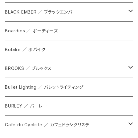
cap
BLACK EMBER ／ ブラックエンバー
grove
ALL
Boardies ／ ボーディーズ
FORGE
Bobike ／ ボバイク
WPT TOTE
BROOKS ／ ブルックス
CITADEL
ALL
Bullet Lighting ／ バレットライティング
WPRT
サドル
BURLEY ／ バーレー
DEX
カンビウム
Cafe du Cycliste ／ カフェドゥシクリステ