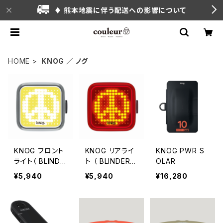
♦ 熊本地震に伴う配送への影響について
HOME
KNOG ／ ノグ
KNOG フロント
KNOG リアライ
KNOG PWR S
ライト（ BLINDE
ト （ BLINDER P
OLAR
R PEACE / FR
EACE / REAR
¥5,940
¥5,940
¥16,280
ONT ）
タイプ ）