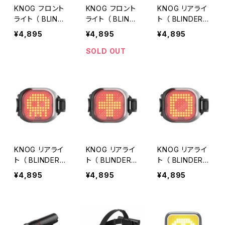
KNOG フロント
KNOG フロント
KNOG リアライ
ライト （ BLINDE
ライト （ BLINDE
ト （ BLINDER
R MINI CROSS
R MIN SQUAR
MINI LOVE RE
¥4,895
¥4,895
¥4,895
FRONT ）
E FRONT ）
AR ）
SOLD OUT
KNOG リアライ
KNOG リアライ
KNOG リアライ
ト （ BLINDER
ト （ BLINDER
ト （ BLINDER
MINI SKULL RE
MINI CROSS R
MINI SQUARE
¥4,895
¥4,895
¥4,895
AR ）
EAR ）
REAR ）