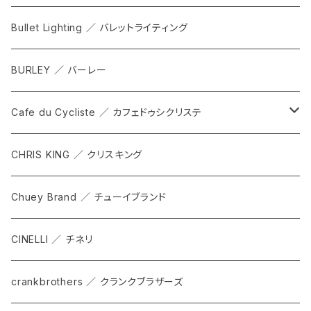
CITADEL
ALL
Bullet Lighting ／ バレットライティング
WPRT
サドル
BURLEY ／ バーレー
DEX
カンビウム
Cafe du Cycliste ／ カフェドゥシクリステ
GRIP SLING
メンテナンス
ALL
CHRIS KING ／ クリスキング
SHADOW
TOPS
Chuey Brand ／ チューイブランド
KOMPAK
BOTTOMS
CINELLI ／ チネリ
TKS
ACCESORRIES
crankbrothers ／ クランクブラザーズ