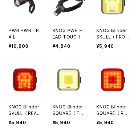
PWR PWR TR
KNOG PWR H
KNOG Blinder
AIL
EAD TOUCH
SKULL （ FRON
T タイプ ）
¥19,800
¥4,840
¥5,940
KNOG Blinder
KNOG Blinder
KNOG Blinder
SKULL （ REAR
SQUARE （ FR
SQUARE （ REA
タイプ ）
ONT タイプ ）
R タイプ ）
¥5,940
¥5,940
¥5,940