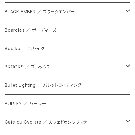
cap
BLACK EMBER ／ ブラックエンバー
grove
ALL
Boardies ／ ボーディーズ
FORGE
Bobike ／ ボバイク
WPT TOTE
BROOKS ／ ブルックス
CITADEL
ALL
Bullet Lighting ／ バレットライティング
WPRT
サドル
BURLEY ／ バーレー
DEX
カンビウム
Cafe du Cycliste ／ カフェドゥシクリステ