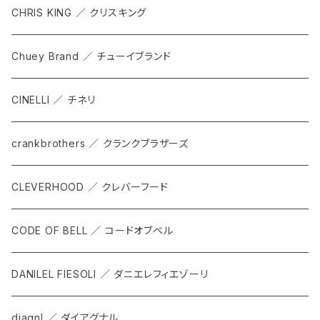
GRIP SLING
メンテナンス
ALL
CHRIS KING ／ クリスキング
SHADOW
TOPS
Chuey Brand ／ チューイブランド
KOMPAK
BOTTOMS
CINELLI ／ チネリ
TKS
ACCESORRIES
crankbrothers ／ クランクブラザーズ
SACOCHE
RIDE ACCESORRIES
CLEVERHOOD ／ クレバーフード
ACCESSORY
CODE OF BELL ／ コードオブベル
DANILEL FIESOLI ／ ダニエレフィエゾーリ
diagnl ／ ダイアグナル