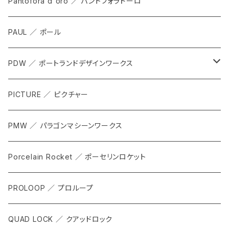
ALL
Pantofora d'oro ／ パントフォラドーロ
SHOES
PAUL ／ ポール
APPAREL
PDW ／ ポートランドデザインワークス
ACCESSORIES
ALL
PICTURE ／ ピクチャー
CARRIER & RACKS
PMW ／ パラゴンマシーンワークス
COCKPIT
Porcelain Rocket ／ ポーセリンロケット
TOOL
PROLOOP ／ プロループ
QUAD LOCK ／ クアッドロック