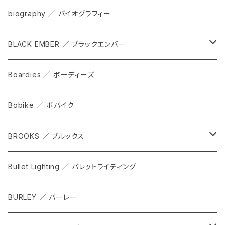
bag
biography ／ バイオグラフィー
cap
BLACK EMBER ／ ブラックエンバー
grove
ALL
Boardies ／ ボーディーズ
FORGE
Bobike ／ ボバイク
WPT TOTE
BROOKS ／ ブルックス
CITADEL
ALL
Bullet Lighting ／ バレットライティング
WPRT
サドル
BURLEY ／ バーレー