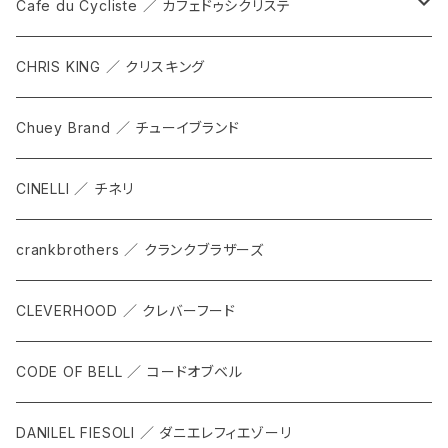
DEX
カンビウム
Cafe du Cycliste ／ カフェドゥシクリステ
GRIP SLING
メンテナンス
ALL
CHRIS KING ／ クリスキング
SHADOW
TOPS
Chuey Brand ／ チューイブランド
KOMPAK
BOTTOMS
CINELLI ／ チネリ
TKS
ACCESORRIES
crankbrothers ／ クランクブラザーズ
SACOCHE
RIDE ACCESORRIES
CLEVERHOOD ／ クレバーフード
ACCESSORY
CODE OF BELL ／ コードオブベル
DANILEL FIESOLI ／ ダニエレフィエゾーリ