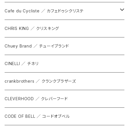
DEX
カンビウム
Cafe du Cycliste ／ カフェドゥシクリステ
GRIP SLING
メンテナンス
ALL
CHRIS KING ／ クリスキング
SHADOW
TOPS
Chuey Brand ／ チューイブランド
KOMPAK
BOTTOMS
CINELLI ／ チネリ
TKS
ACCESORRIES
crankbrothers ／ クランクブラザーズ
SACOCHE
RIDE ACCESORRIES
CLEVERHOOD ／ クレバーフード
ACCESSORY
CODE OF BELL ／ コードオブベル