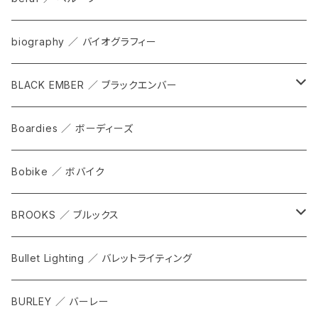
bag
biography ／ バイオグラフィー
cap
BLACK EMBER ／ ブラックエンバー
grove
ALL
Boardies ／ ボーディーズ
FORGE
Bobike ／ ボバイク
WPT TOTE
BROOKS ／ ブルックス
CITADEL
ALL
Bullet Lighting ／ バレットライティング
WPRT
サドル
BURLEY ／ バーレー