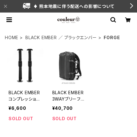
♦ 熊本地震に伴う配送への影響について
HOME
BLACK EMBER ／ ブラックエンバー
FORGE
BLACK EMBER
BLACK EMBER
コンプレッション
3WAYブリーフ
ストラップ （ FO
バック （ FORG
¥6,600
¥40,700
RGE MAGLOC
E 20 / Cordur
K COMPRESSI
a®ECONylon ）
SOLD OUT
SOLD OUT
ON STRAPS ）