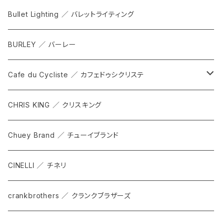
CITADEL
ALL
Bullet Lighting ／ バレットライティング
WPRT
サドル
BURLEY ／ バーレー
DEX
カンビウム
Cafe du Cycliste ／ カフェドゥシクリステ
GRIP SLING
メンテナンス
ALL
CHRIS KING ／ クリスキング
SHADOW
TOPS
Chuey Brand ／ チューイブランド
KOMPAK
BOTTOMS
CINELLI ／ チネリ
TKS
ACCESORRIES
crankbrothers ／ クランクブラザーズ