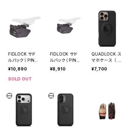
FIDLOCK サド
FIDLOCK サド
QUADLOCK ス
ルバック（ PIN C
ルバック（ PIN C
マホケース （ Q
LIP SADDLE B
LIP SADDLE B
uad Lock iPho
¥10,890
¥8,910
¥7,700
AG SET / Mサ
AG SET / Sサイ
ne 17 Pro Max
イズ ）
ズ ）
/ MAG対応 ）
SOLD OUT