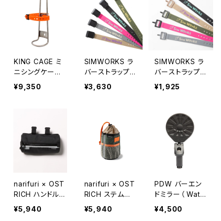
KING CAGE ミ
SIMWORKS ラ
SIMWORKS ラ
ニシングケー
バーストラップ （
バーストラップ （
ジ
Thunder Strap
Thunder Strap
¥9,350
¥3,630
¥1,925
20 inch ）
20 ）
narifuri × OST
narifuri × OST
PDW バーエン
RICH ハンドルバ
RICH ステムバ
ドミラー（ Watc
ッグ （ CFOS-01
ッグ （ CFOS-0
h Your Back B
¥5,940
¥5,940
¥4,500
）
2 ）
ar-End Mirror