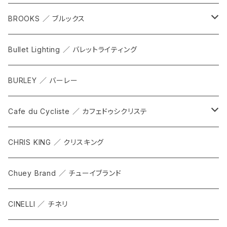
WPT TOTE
BROOKS ／ ブルックス
CITADEL
ALL
Bullet Lighting ／ バレットライティング
WPRT
サドル
BURLEY ／ バーレー
DEX
カンビウム
Cafe du Cycliste ／ カフェドゥシクリステ
GRIP SLING
メンテナンス
ALL
CHRIS KING ／ クリスキング
SHADOW
TOPS
Chuey Brand ／ チューイブランド
KOMPAK
BOTTOMS
CINELLI ／ チネリ