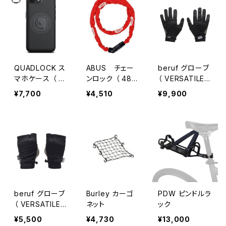
QUADLOCK ス
ABUS チェー
beruf グローブ
マホケース （ Q
ンロック （ 480
（ VERSATILE
uad Lock iPho
4C/110 ）
GLOVE / brf-G
¥7,700
¥4,510
¥9,900
ne 16e ＆17e /
R31 ）
MAG対応 ）
beruf グローブ
Burley カーゴ
PDW ピンドルラ
（ VERSATILE
ネット
ック
CUFF GAITER
¥5,500
¥4,730
¥13,000
/ brf-GR32 ）