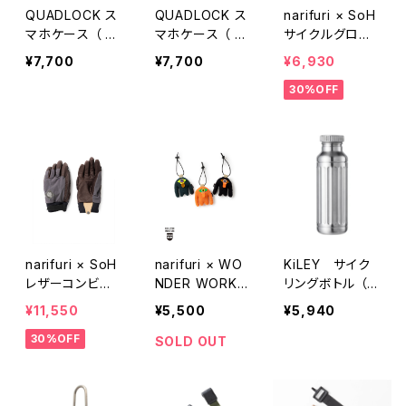
QUADLOCK ス
QUADLOCK ス
narifuri × SoH
マホケース （ Q
マホケース （ Q
サイクルグロー
uad Lock iPho
uad Lock iPho
ブ （ NFSO-06
¥7,700
¥7,700
¥6,930
ne 17 Pro / M
ne 17 / MAG対
）
30%OFF
AG対応 ）
応 ）
narifuri × SoH
narifuri × WO
KiLEY サイク
レザーコンビグ
NDER WORKS
リングボトル （
ローブ （ NFSO
自転車リフレク
Doric SR-01 ）
¥11,550
¥5,500
¥5,940
-05 ）
ター 「リフレクタ
30%OFF
ーモンスターズ」
SOLD OUT
＜ポーラ族＞（
NFPI-02 ）