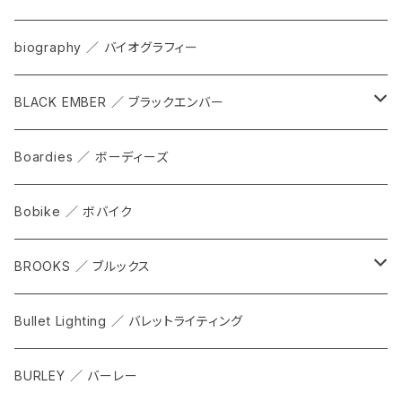
bag
biography ／ バイオグラフィー
cap
BLACK EMBER ／ ブラックエンバー
grove
ALL
Boardies ／ ボーディーズ
FORGE
Bobike ／ ボバイク
WPT TOTE
BROOKS ／ ブルックス
CITADEL
ALL
Bullet Lighting ／ バレットライティング
WPRT
サドル
BURLEY ／ バーレー