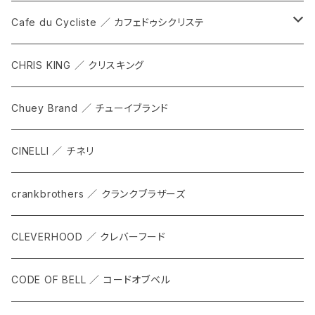
DEX
カンビウム
Cafe du Cycliste ／ カフェドゥシクリステ
GRIP SLING
メンテナンス
ALL
CHRIS KING ／ クリスキング
SHADOW
TOPS
Chuey Brand ／ チューイブランド
KOMPAK
BOTTOMS
CINELLI ／ チネリ
TKS
ACCESORRIES
crankbrothers ／ クランクブラザーズ
SACOCHE
RIDE ACCESORRIES
CLEVERHOOD ／ クレバーフード
ACCESSORY
CODE OF BELL ／ コードオブベル