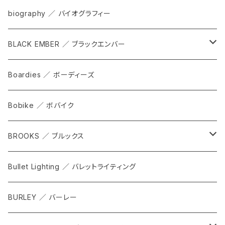
bag
biography ／ バイオグラフィー
cap
BLACK EMBER ／ ブラックエンバー
grove
ALL
Boardies ／ ボーディーズ
FORGE
Bobike ／ ボバイク
WPT TOTE
BROOKS ／ ブルックス
CITADEL
ALL
Bullet Lighting ／ バレットライティング
WPRT
サドル
BURLEY ／ バーレー