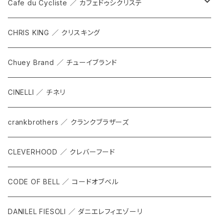
DEX
カンビウム
Cafe du Cycliste ／ カフェドゥシクリステ
GRIP SLING
メンテナンス
ALL
CHRIS KING ／ クリスキング
SHADOW
TOPS
Chuey Brand ／ チューイブランド
KOMPAK
BOTTOMS
CINELLI ／ チネリ
TKS
ACCESORRIES
crankbrothers ／ クランクブラザーズ
SACOCHE
RIDE ACCESORRIES
CLEVERHOOD ／ クレバーフード
ACCESSORY
CODE OF BELL ／ コードオブベル
DANILEL FIESOLI ／ ダニエレフィエゾーリ