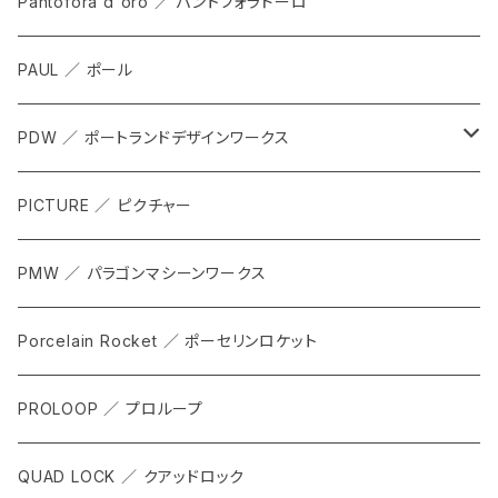
ALL
Pantofora d'oro ／ パントフォラドーロ
SHOES
PAUL ／ ポール
APPAREL
PDW ／ ポートランドデザインワークス
ACCESSORIES
ALL
PICTURE ／ ピクチャー
CARRIER & RACKS
PMW ／ パラゴンマシーンワークス
COCKPIT
Porcelain Rocket ／ ポーセリンロケット
TOOL
PROLOOP ／ プロループ
QUAD LOCK ／ クアッドロック