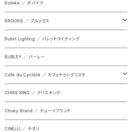
FORGE
Bobike ／ ボバイク
WPT TOTE
BROOKS ／ ブルックス
CITADEL
ALL
Bullet Lighting ／ バレットライティング
WPRT
サドル
BURLEY ／ バーレー
DEX
カンビウム
Cafe du Cycliste ／ カフェドゥシクリステ
GRIP SLING
メンテナンス
ALL
CHRIS KING ／ クリスキング
SHADOW
TOPS
Chuey Brand ／ チューイブランド
KOMPAK
BOTTOMS
CINELLI ／ チネリ