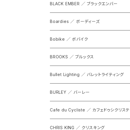
cap
BLACK EMBER ／ ブラックエンバー
grove
ALL
Boardies ／ ボーディーズ
FORGE
Bobike ／ ボバイク
WPT TOTE
BROOKS ／ ブルックス
CITADEL
ALL
Bullet Lighting ／ バレットライティング
WPRT
サドル
BURLEY ／ バーレー
DEX
カンビウム
Cafe du Cycliste ／ カフェドゥシクリステ
GRIP SLING
メンテナンス
ALL
CHRIS KING ／ クリスキング