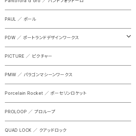
ALL
Pantofora d'oro ／ パントフォラドーロ
SHOES
PAUL ／ ポール
APPAREL
PDW ／ ポートランドデザインワークス
ACCESSORIES
ALL
PICTURE ／ ピクチャー
CARRIER & RACKS
PMW ／ パラゴンマシーンワークス
COCKPIT
Porcelain Rocket ／ ポーセリンロケット
TOOL
PROLOOP ／ プロループ
QUAD LOCK ／ クアッドロック