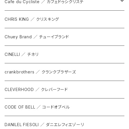
DEX
カンビウム
Cafe du Cycliste ／ カフェドゥシクリステ
GRIP SLING
メンテナンス
ALL
CHRIS KING ／ クリスキング
SHADOW
TOPS
Chuey Brand ／ チューイブランド
KOMPAK
BOTTOMS
CINELLI ／ チネリ
TKS
ACCESORRIES
crankbrothers ／ クランクブラザーズ
SACOCHE
RIDE ACCESORRIES
CLEVERHOOD ／ クレバーフード
ACCESSORY
CODE OF BELL ／ コードオブベル
DANILEL FIESOLI ／ ダニエレフィエゾーリ