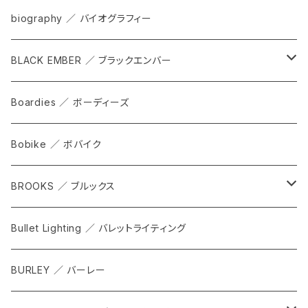
bag
biography ／ バイオグラフィー
cap
BLACK EMBER ／ ブラックエンバー
grove
ALL
Boardies ／ ボーディーズ
FORGE
Bobike ／ ボバイク
WPT TOTE
BROOKS ／ ブルックス
CITADEL
ALL
Bullet Lighting ／ バレットライティング
WPRT
サドル
BURLEY ／ バーレー