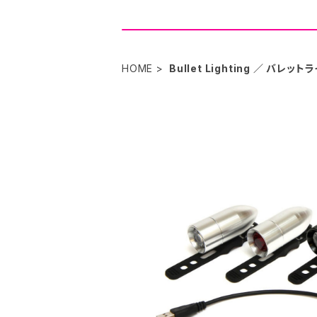
HOME
Bullet Lighting ／ バレッ
SOLD OU
Bullet Ligh
¥5,500