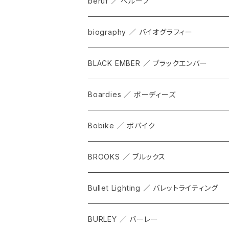
beruf ／ ベルーフ
bag
biography ／ バイオグラフィー
cap
BLACK EMBER ／ ブラックエンバー
grove
ALL
Boardies ／ ボーディーズ
FORGE
Bobike ／ ボバイク
WPT TOTE
BROOKS ／ ブルックス
CITADEL
ALL
Bullet Lighting ／ バレットライティング
WPRT
サドル
BURLEY ／ バーレー