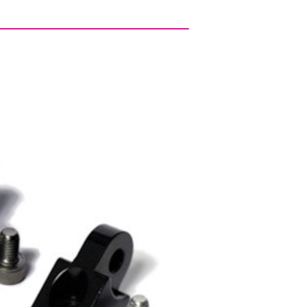
ghting CNC Mount
¥770