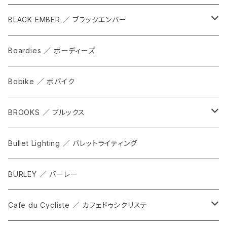
cap
BLACK EMBER ／ ブラックエンバー
grove
ALL
Boardies ／ ボーディーズ
FORGE
Bobike ／ ボバイク
WPT TOTE
BROOKS ／ ブルックス
CITADEL
ALL
Bullet Lighting ／ バレットライティング
WPRT
サドル
BURLEY ／ バーレー
DEX
カンビウム
Cafe du Cycliste ／ カフェドゥシクリステ