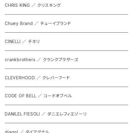
GRIP SLING
メンテナンス
ALL
CHRIS KING ／ クリスキング
SHADOW
TOPS
Chuey Brand ／ チューイブランド
KOMPAK
BOTTOMS
CINELLI ／ チネリ
TKS
ACCESORRIES
crankbrothers ／ クランクブラザーズ
SACOCHE
RIDE ACCESORRIES
CLEVERHOOD ／ クレバーフード
ACCESSORY
CODE OF BELL ／ コードオブベル
DANILEL FIESOLI ／ ダニエレフィエゾーリ
diagnl ／ ダイアグナル