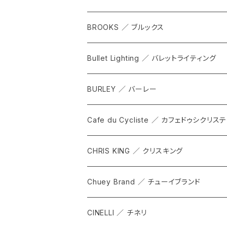
WPT TOTE
BROOKS ／ ブルックス
CITADEL
ALL
Bullet Lighting ／ バレットライティング
WPRT
サドル
BURLEY ／ バーレー
DEX
カンビウム
Cafe du Cycliste ／ カフェドゥシクリステ
GRIP SLING
メンテナンス
ALL
CHRIS KING ／ クリスキング
SHADOW
TOPS
Chuey Brand ／ チューイブランド
KOMPAK
BOTTOMS
CINELLI ／ チネリ