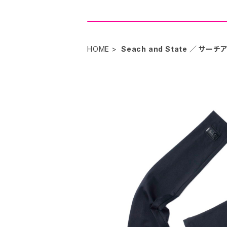
HOME
Seach and State ／ サー
Search And Stat
¥4,774
30%OFF