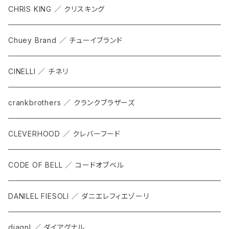
GRIP SLING
メンテナンス
ALL
CHRIS KING ／ クリスキング
SHADOW
TOPS
Chuey Brand ／ チューイブランド
KOMPAK
BOTTOMS
CINELLI ／ チネリ
TKS
ACCESORRIES
crankbrothers ／ クランクブラザーズ
SACOCHE
RIDE ACCESORRIES
CLEVERHOOD ／ クレバーフード
ACCESSORY
CODE OF BELL ／ コードオブベル
DANILEL FIESOLI ／ ダニエレフィエゾーリ
diagnl ／ ダイアグナル