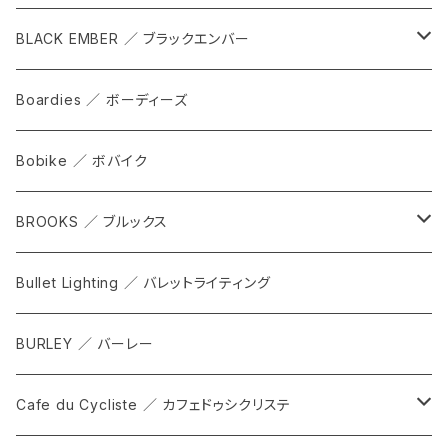
cap
BLACK EMBER ／ ブラックエンバー
grove
ALL
Boardies ／ ボーディーズ
FORGE
Bobike ／ ボバイク
WPT TOTE
BROOKS ／ ブルックス
CITADEL
ALL
Bullet Lighting ／ バレットライティング
WPRT
サドル
BURLEY ／ バーレー
DEX
カンビウム
Cafe du Cycliste ／ カフェドゥシクリステ