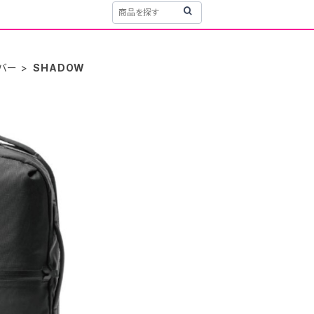
ンバー
SHADOW
T
 （ SHADOW 26 ）
0