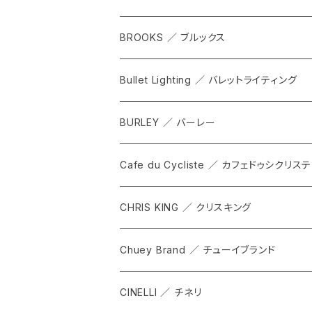
WPT TOTE
BROOKS ／ ブルックス
CITADEL
ALL
Bullet Lighting ／ バレットライティング
WPRT
サドル
BURLEY ／ バーレー
DEX
カンビウム
Cafe du Cycliste ／ カフェドゥシクリステ
GRIP SLING
メンテナンス
ALL
CHRIS KING ／ クリスキング
SHADOW
TOPS
Chuey Brand ／ チューイブランド
KOMPAK
BOTTOMS
CINELLI ／ チネリ