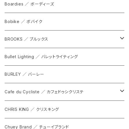
grove
ALL
Boardies ／ ボーディーズ
FORGE
Bobike ／ ボバイク
WPT TOTE
BROOKS ／ ブルックス
CITADEL
ALL
Bullet Lighting ／ バレットライティング
WPRT
サドル
BURLEY ／ バーレー
DEX
カンビウム
Cafe du Cycliste ／ カフェドゥシクリステ
GRIP SLING
メンテナンス
ALL
CHRIS KING ／ クリスキング
SHADOW
TOPS
Chuey Brand ／ チューイブランド