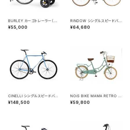
BURLEY カーゴトレーラー（トラ
RINDOW シングルスピードバイ
ボーイV3 / TRAVOY V3 ）
ク （ PARALLEL / パラレル ）
¥55,000
¥64,680
CINELLI シングルスピードバイ
NOiS BIKE MAMA RETRO 2
ク （ Gazzetta ）
0
¥148,500
¥59,800