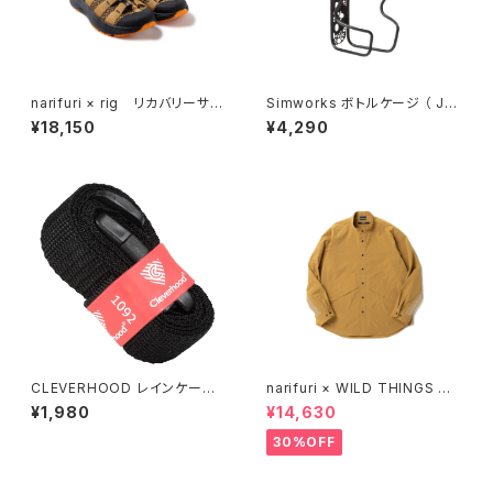
narifuri × rig リカバリーサン
Simworks ボトルケージ （ Jo
ダル （ NFRG-01 / COYOTE
hn Cage ）
¥18,150
¥4,290
）
CLEVERHOOD レインケープ
narifuri × WILD THINGS デ
ベルト
ナリシャツ （ NFWT09 ）
¥1,980
¥14,630
30%OFF