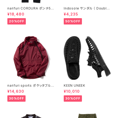
narifuri CORDURA ポンチ5ポ
Indosole サンダル （ Double
ケットパンツ （ NF5083 ）
6 ）
¥18,480
¥4,235
20%OFF
50%OFF
narifuri sports ポケッタブルウ
KEEN UNEEK
インドブレーカー
¥14,630
¥10,010
30%OFF
30%OFF