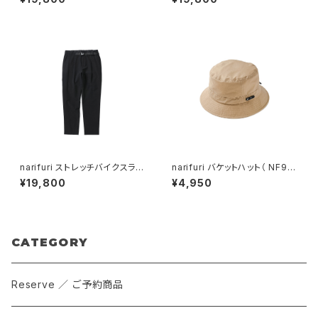
/ No.2282 ）
e ）
narifuri ストレッチバイクスラッ
narifuri バケットハット（ NF90
クス （ NF5087 ）
35 ）
¥19,800
¥4,950
CATEGORY
Reserve ／ ご予約商品