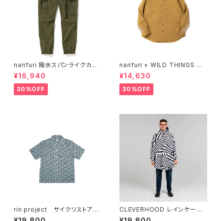
narifuri 撥水スパンライクカー
narifuri × WILD THINGS デ
ゴジョガーズ
ナリシャツ （ NFWT09 ）
¥16,940
¥14,630
30%OFF
30%OFF
rin project サイクリストアロ
CLEVERHOOD レインケープ
ハ （ リバティプリント KATIE'S
（ Rover Rain Cape / Dazzl
¥19,800
¥19,800