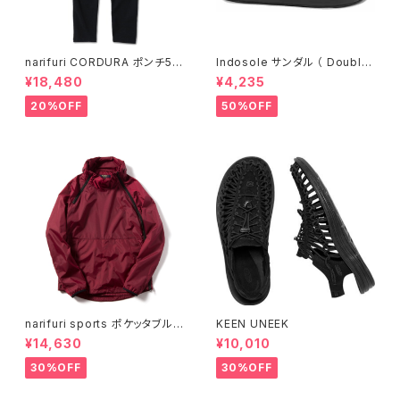
narifuri CORDURA ポンチ5ポ
Indosole サンダル （ Double
ケットパンツ （ NF5083 ）
6 ）
¥18,480
¥4,235
20%OFF
50%OFF
narifuri sports ポケッタブルウ
KEEN UNEEK
インドブレーカー
¥14,630
¥10,010
30%OFF
30%OFF