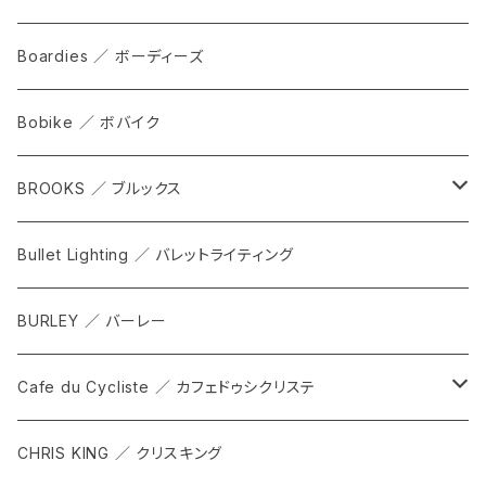
grove
ALL
Boardies ／ ボーディーズ
FORGE
Bobike ／ ボバイク
WPT TOTE
BROOKS ／ ブルックス
CITADEL
ALL
Bullet Lighting ／ バレットライティング
WPRT
サドル
BURLEY ／ バーレー
DEX
カンビウム
Cafe du Cycliste ／ カフェドゥシクリステ
GRIP SLING
メンテナンス
ALL
CHRIS KING ／ クリスキング