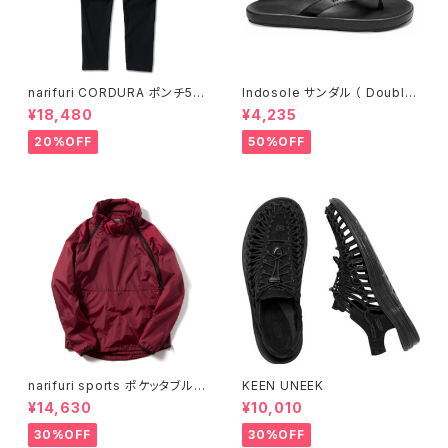
narifuri CORDURA ポンチ5ポ
Indosole サンダル （ Double
ケットパンツ （ NF5083 ）
6 ）
¥18,480
¥4,235
20%OFF
50%OFF
narifuri sports ポケッタブルウ
KEEN UNEEK
インドブレーカー
¥14,630
¥10,010
30%OFF
30%OFF