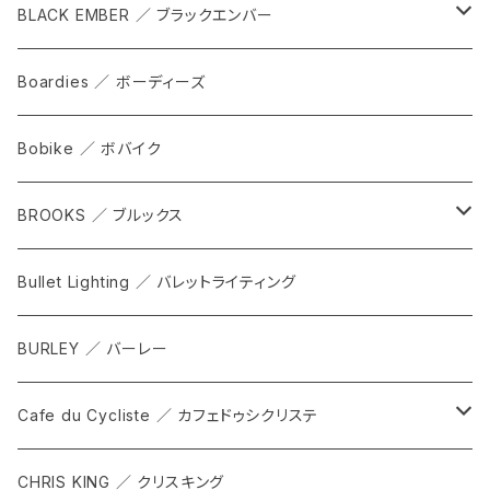
cap
BLACK EMBER ／ ブラックエンバー
grove
ALL
Boardies ／ ボーディーズ
FORGE
Bobike ／ ボバイク
WPT TOTE
BROOKS ／ ブルックス
CITADEL
ALL
Bullet Lighting ／ バレットライティング
WPRT
サドル
BURLEY ／ バーレー
DEX
カンビウム
Cafe du Cycliste ／ カフェドゥシクリステ
GRIP SLING
メンテナンス
ALL
CHRIS KING ／ クリスキング